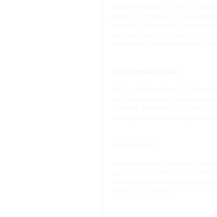
Porque el dónde y el cómo sí importa.
dentro de la tienda. Con una estrate
productos que nosotros queramos que
las necesidades de nuestros clientes
otra manera, crear experiencias más 
La inteligencia artificial
En los próximos años, la inteligenci
esta tecnología sufrirá un incremen
y ofertas específicas para cada cl
clientes, recomendaciones personal
Omnicanalidad
También para los pequeños comercio
aumentar sus ventas. Si no tenemos
webrooming: ofrecer los productos en 
tienda a comprarlos.