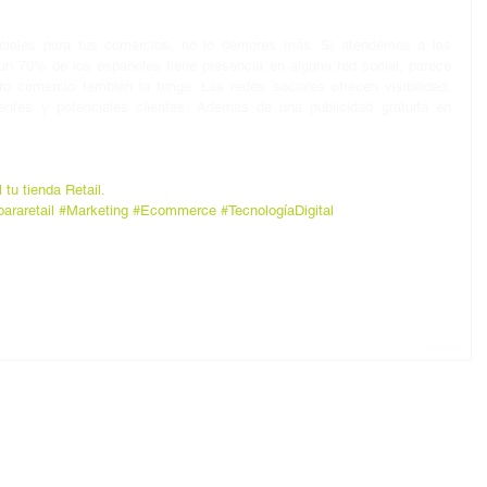
ociales para tus comercios, no lo demores más. Si atendemos a las 
n 70% de los españoles tiene presencia en alguna red social, parece 
o comercio también la tenga. Las redes sociales ofrecen visibilidad, 
entes y potenciales clientes. Además de una publicidad gratuita en 
tu tienda Retail.
araretail
#Marketing
#Ecommerce
#TecnologíaDigital