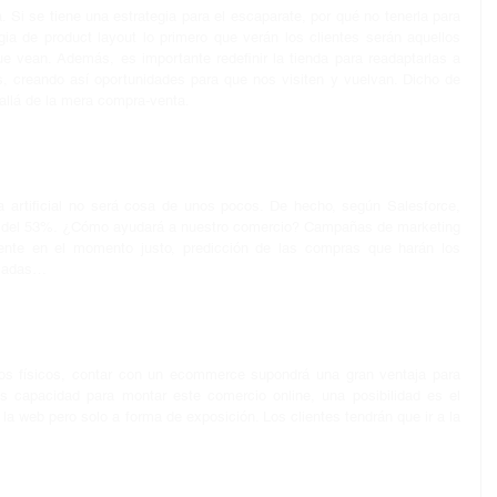
 Si se tiene una estrategia para el escaparate, por qué no tenerla para 
gia de product layout lo primero que verán los clientes serán aquellos 
 vean. Además, es importante redefinir la tienda para readaptarlas a 
, creando así oportunidades para que nos visiten y vuelvan. Dicho de 
allá de la mera compra-venta.
a artificial no será cosa de unos pocos. De hecho, según Salesforce, 
to del 53%. ¿Cómo ayudará a nuestro comercio? Campañas de marketing 
iente en el momento justo, predicción de las compras que harán los 
izadas…
s físicos, contar con un ecommerce supondrá una gran ventaja para 
 capacidad para montar este comercio online, una posibilidad es el 
la web pero solo a forma de exposición. Los clientes tendrán que ir a la 