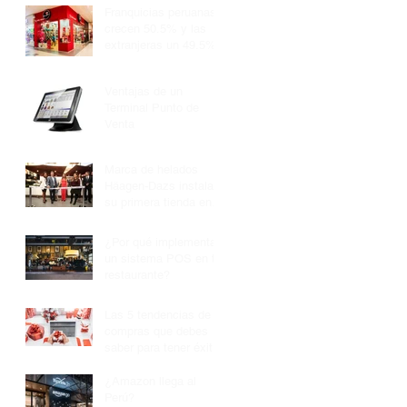
Franquicias peruanas
crecen 50.5% y las
extranjeras un 49.5%
Ventajas de un
Terminal Punto de
Venta
Marca de helados
Häagen-Dazs instala
su primera tienda en
Perú y planea abrir
seis más
¿Por qué implementar
un sistema POS en tu
restaurante?
Las 5 tendencias de
compras que debes
saber para tener éxito
en estas fiestas
¿Amazon llega al
Perú?