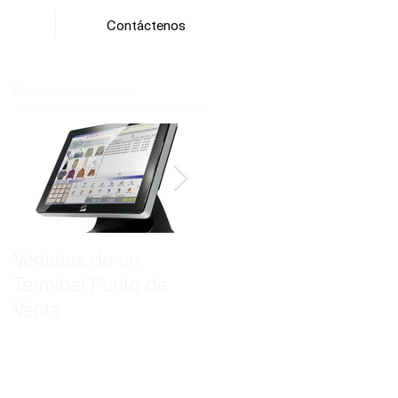
Contáctenos
Entradas destacadas
Ventajas de un
¿Por qué implementar
Terminal Punto de
un sistema POS en tu
Venta
restaurante?