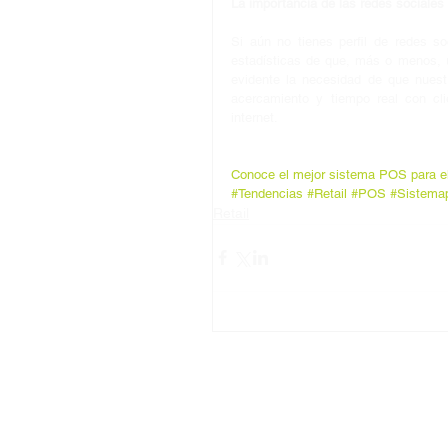
La importancia de las redes sociales
Si aún no tienes perfil de redes s
estadísticas de que, más o menos, u
evidente la necesidad de que nuestr
acercamiento y tiempo real con cli
internet.
Conoce el mejor sistema POS para el 
#Tendencias
#Retail
#POS
#Sistemap
Retail