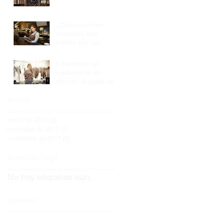
¿Cómo construir
relaciones más
fuertes con sus
clientes?
6 beneficios de
implementar un
sistema de punto de
venta
Archivo
enero de 2018
(2)
2 entradas
diciembre de 2017
(5)
5 entradas
noviembre de 2017
(5)
5 entradas
Buscar por tags
No hay etiquetas aún.
Síguenos